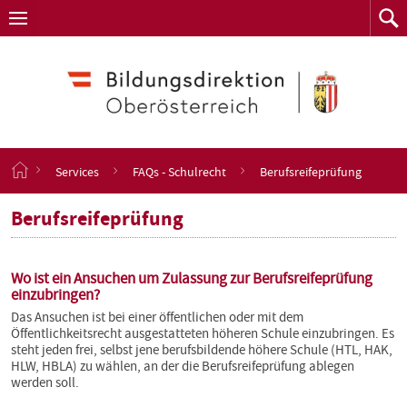
Navigation
Zum
Navigation
Zum
aufklappen
Such
Inhalt
springen
S
Services
FAQs - Schulrecht
Berufsreifeprüfung
t
a
Berufsreifeprüfung
r
t
s
e
Wo ist ein Ansuchen um Zulassung zur Berufsreifeprüfung
i
einzubringen?
t
Das Ansuchen ist bei einer öffentlichen oder mit dem
e
Öffentlichkeitsrecht ausgestatteten höheren Schule einzubringen. Es
steht jeden frei, selbst jene berufsbildende höhere Schule (HTL, HAK,
HLW, HBLA) zu wählen, an der die Berufsreifeprüfung ablegen
werden soll.