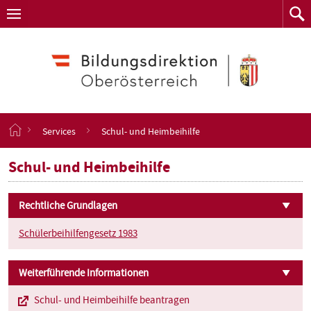
Navigation
Zum
Navigation
Zum
aufklappen
Such
Inhalt
springen
S
Services
Schul- und Heimbeihilfe
t
a
Schul- und Heimbeihilfe
r
t
s
Rechtliche Grundlagen
e
i
Schülerbeihilfengesetz 1983
t
e
Weiterführende Informationen
Schul- und Heimbeihilfe beantragen