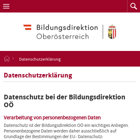
Navigation
Zum
Navigation
Zum
aufklappen
Such
Inhalt
springen
S
Datenschutzerklärung
t
a
Datenschutzerklärung
r
t
s
e
Datenschutz bei der Bildungsdirektion
i
OÖ
t
e
Verarbeitung von personenbezogenen Daten
Datenschutz ist der Bildungsdirektion OÖ ein wichtiges Anliegen.
Personenbezogene Daten werden daher ausschließlich auf
Grundlage der Bestimmungen der EU‐ Datenschutz‐