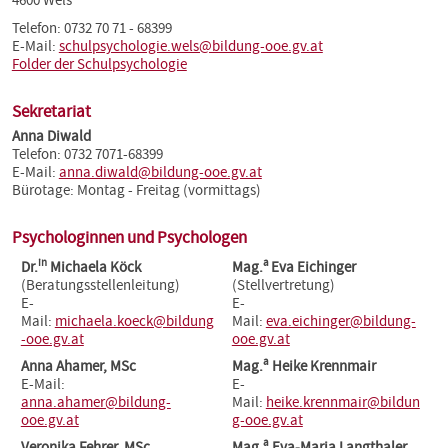
4600 Wels
Telefon: 0732 70 71 - 68399
E-Mail:
schulpsychologie.wels@bildung-ooe.gv.at
Folder der Schulpsychologie
Sekretariat
Anna Diwald
Telefon: 0732 7071-68399
E-Mail:
anna.diwald@bildung-ooe.gv.at
Bürotage: Montag - Freitag (vormittags)
Psychologinnen und Psychologen
in
a
Dr.
Michaela Köck
Mag.
Eva Eichinger
(Beratungsstellenleitung)
(Stellvertretung)
E-
E-
Mail:
michaela.koeck@bildung
Mail:
eva.eichinger@bildung-
-ooe.gv.at
ooe.gv.at
a
Anna Ahamer, MSc
Mag.
Heike Krennmair
E-Mail:
E-
anna.ahamer@bildung-
Mail:
heike.krennmair@bildun
ooe.gv.at
g-ooe.gv.at
a
Veronika Fehrer, MSc
Mag.
Eva-Maria Langthaler