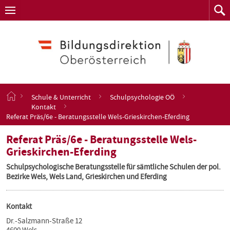
Navigation
Zum
Navigation
Zum
aufklappen
Such
Inhalt
springen
S
Schule & Unterricht
Schulpsychologie OÖ
t
Kontakt
a
Referat Präs/6e - Beratungsstelle Wels-Grieskirchen-Eferding
r
t
Referat Präs/6e - Beratungsstelle Wels-
s
Grieskirchen-Eferding
e
i
Schulpsychologische Beratungsstelle für sämtliche Schulen der pol.
t
Bezirke Wels, Wels Land, Grieskirchen und Eferding
e
Kontakt
Dr.-Salzmann-Straße 12