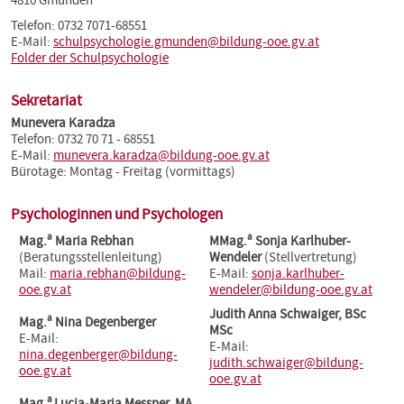
4810 Gmunden
Telefon: 0732 7071-68551
E-Mail:
schulpsychologie.gmunden@bildung-ooe.gv.at
Folder der Schulpsychologie
Sekretariat
Munevera Karadza
Telefon: 0732 70 71 - 68551
E-Mail:
munevera.karadza@bildung-ooe.gv.at
Bürotage: Montag - Freitag (vormittags)
Psychologinnen und Psychologen
a
a
Mag.
Maria Rebhan
MMag.
Sonja Karlhuber-
(Beratungsstellenleitung)
Wendeler
(Stellvertretung)
Mail:
maria.rebhan@bildung-
E-Mail:
sonja.karlhuber-
ooe.gv.at
wendeler@bildung-ooe.gv.at
Judith Anna Schwaiger, BSc
a
Mag.
Nina Degenberger
MSc
E-Mail:
E-Mail:
nina.degenberger@bildung-
judith.schwaiger@bildung-
ooe.gv.at
ooe.gv.at
a
Mag.
Lucia-Maria Messner, MA