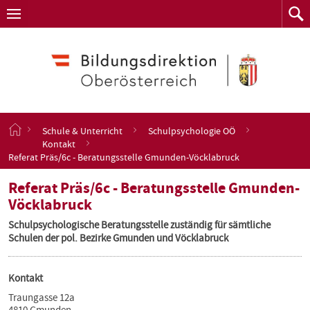
Navigation
Zum
Navigation
Zum
aufklappen
Such
Inhalt
springen
S
Schule & Unterricht
Schulpsychologie OÖ
t
Kontakt
a
Referat Präs/6c - Beratungsstelle Gmunden-Vöcklabruck
r
t
Referat Präs/6c - Beratungsstelle Gmunden-
s
Vöcklabruck
e
i
Schulpsychologische Beratungsstelle zuständig für sämtliche
t
Schulen der pol. Bezirke Gmunden und Vöcklabruck
e
Kontakt
Traungasse 12a