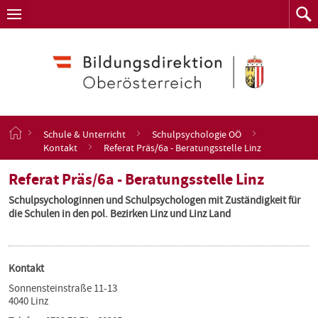
Navigation
Zum
Navigation
Zum
aufklappen
Such
Inhalt
springen
S
Schule & Unterricht
Schulpsychologie OÖ
t
Kontakt
Referat Präs/6a - Beratungsstelle Linz
a
r
Referat Präs/6a - Beratungsstelle Linz
t
s
Schulpsychologinnen und Schulpsychologen mit Zuständigkeit für
e
die Schulen in den pol. Bezirken Linz und Linz Land
i
t
e
Kontakt
Sonnensteinstraße 11-13
4040 Linz