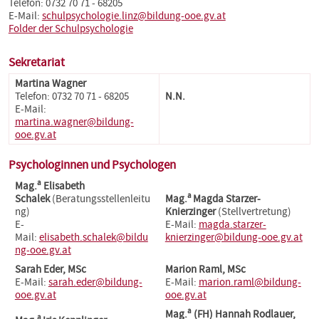
Telefon: 0732 70 71 - 68205
E-Mail:
schulpsychologie.linz@bildung-ooe.gv.at
Folder der Schulpsychologie
Sekretariat
Martina Wagner
Telefon: 0732 70 71 - 68205
N.N.
E-Mail:
martina.wagner@bildung-
ooe.gv.at
Psychologinnen und Psychologen
a
Mag.
Elisabeth
a
Schalek
(Beratungsstellenleitu
Mag.
Magda Starzer-
ng)
Knierzinger
(Stellvertretung)
E-
E-Mail:
magda.starzer-
Mail:
elisabeth.schalek@bildu
knierzinger@bildung-ooe.gv.at
ng-ooe.gv.at
Sarah Eder, MSc
Marion Raml, MSc
E-Mail:
sarah.eder@bildung-
E-Mail:
marion.raml@bildung-
ooe.gv.at
ooe.gv.at
a
Mag.
(FH) Hannah Rodlauer,
a