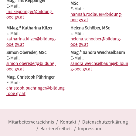
Mag.
Iris Kepplinger
MSc
E-Mail:
E-Mail:
iris.kepplinger@bildung-
hannah.rodlauer@bildung-
ooe.gv.at
ooe.gv.at
a
MMag.
Katharina Kilzer
Helena Schöber, MSc
E-Mail:
E-Mail:
katharina.kilzer@bildung-
helena.schoeber@bildung-
ooe.gv.at
ooe.gv.at
a
Simon Obereder, MSc
Mag.
Sandra Weichselbaum
E-Mail:
E-Mail:
simon.obereder@bildung-
sandra.weichselbaum@bildun
ooe.gv.at
g-ooe.gv.at
Mag. Christoph Pühringer
E-Mail:
christoph.puehringer@bildung
-ooe.gv.at
Mitarbeiterverzeichnis
Kontakt
Datenschutzerklärung
Barrierefreiheit
Impressum