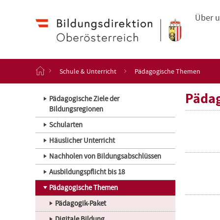
Haupt
Navigation
Zum
Über 
Inhalt
springen
S
Schule & Unterricht
Pädagogische Themen
t
a
Päda
r
Pädagogische Ziele der
t
Bildungsregionen
s
Schularten
e
i
Häuslicher Unterricht
t
e
Nachholen von Bildungsabschlüssen
Ausbildungspflicht bis 18
Pädagogische Themen
Pädagogik-Paket
Digitale Bildung