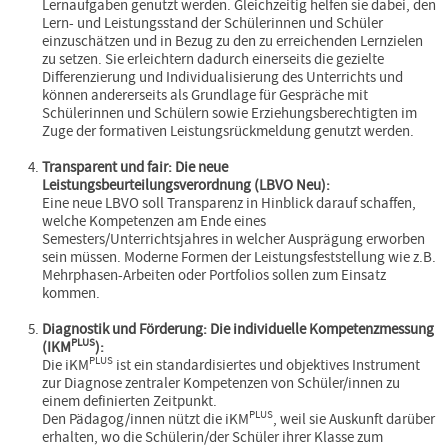
Lernaufgaben genutzt werden. Gleichzeitig helfen sie dabei, den
Lern- und Leistungsstand der Schülerinnen und Schüler
einzuschätzen und in Bezug zu den zu erreichenden Lernzielen
zu setzen. Sie erleichtern dadurch einerseits die gezielte
Differenzierung und Individualisierung des Unterrichts und
können andererseits als Grundlage für Gespräche mit
Schülerinnen und Schülern sowie Erziehungsberechtigten im
Zuge der formativen Leistungsrückmeldung genutzt werden.
Transparent und fair: Die neue
Leistungsbeurteilungsverordnung (LBVO Neu):
Eine neue LBVO soll Transparenz in Hinblick darauf schaffen,
welche Kompetenzen am Ende eines
Semesters/Unterrichtsjahres in welcher Ausprägung erworben
sein müssen. Moderne Formen der Leistungsfeststellung wie z.B.
Mehrphasen-Arbeiten oder Portfolios sollen zum Einsatz
kommen.
Diagnostik und Förderung: Die individuelle Kompetenzmessung
PLUS
(IKM
):
PLUS
Die iKM
ist ein standardisiertes und objektives Instrument
zur Diagnose zentraler Kompetenzen von Schüler/innen zu
einem definierten Zeitpunkt.
PLUS
Den Pädagog/innen nützt die iKM
, weil sie Auskunft darüber
erhalten, wo die Schülerin/der Schüler ihrer Klasse zum