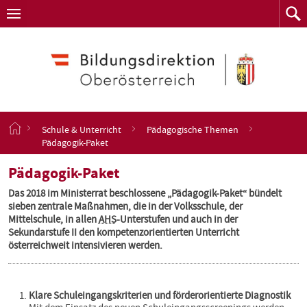
Navigation
Zum
Navigation
Zum
aufklappen
Such
Inhalt
springen
S
Schule & Unterricht
Pädagogische Themen
t
Pädagogik-Paket
a
r
Pädagogik-Paket
t
s
Das 2018 im Ministerrat beschlossene „Pädagogik-Paket“ bündelt
e
sieben zentrale Maßnahmen, die in der Volksschule, der
i
Mittelschule, in allen
AHS
-Unterstufen und auch in der
t
Sekundarstufe II den kompetenzorientierten Unterricht
e
österreichweit intensivieren werden.
Klare Schuleingangskriterien und förderorientierte Diagnostik