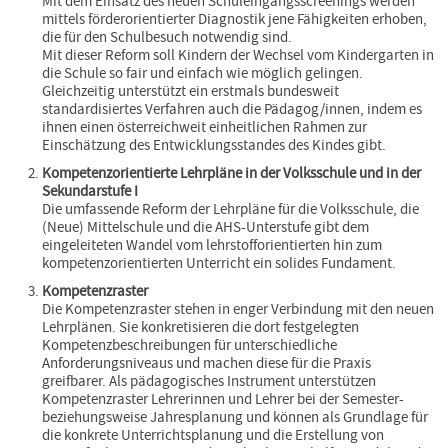
Mit dem Einsatz des neuen Schuleingangsscreenings werden
mittels förderorientierter Diagnostik jene Fähigkeiten erhoben,
die für den Schulbesuch notwendig sind.
Mit dieser Reform soll Kindern der Wechsel vom Kindergarten in
die Schule so fair und einfach wie möglich gelingen.
Gleichzeitig unterstützt ein erstmals bundesweit
standardisiertes Verfahren auch die Pädagog/innen, indem es
ihnen einen österreichweit einheitlichen Rahmen zur
Einschätzung des Entwicklungsstandes des Kindes gibt.
Kompetenzorientierte Lehrpläne in der Volksschule und in der
Sekundarstufe I
Die umfassende Reform der Lehrpläne für die Volksschule, die
(Neue) Mittelschule und die AHS-Unterstufe gibt dem
eingeleiteten Wandel vom lehrstofforientierten hin zum
kompetenzorientierten Unterricht ein solides Fundament.
Kompetenzraster
Die Kompetenzraster stehen in enger Verbindung mit den neuen
Lehrplänen. Sie konkretisieren die dort festgelegten
Kompetenzbeschreibungen für unterschiedliche
Anforderungsniveaus und machen diese für die Praxis
greifbarer. Als pädagogisches Instrument unterstützen
Kompetenzraster Lehrerinnen und Lehrer bei der Semester-
beziehungsweise Jahresplanung und können als Grundlage für
die konkrete Unterrichtsplanung und die Erstellung von