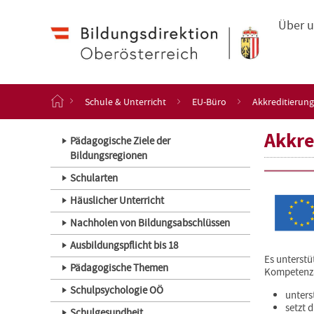
Haupt
Navigation
Zum
Über 
Inhalt
springen
S
Schule & Unterricht
EU-Büro
Akkreditierung
t
a
Akkre
r
Pädagogische Ziele der
t
Bildungsregionen
s
Schularten
e
i
Häuslicher Unterricht
t
e
Nachholen von Bildungsabschlüssen
Ausbildungspflicht bis 18
Es unterstü
Pädagogische Themen
Kompetenza
Schulpsychologie OÖ
unters
setzt 
Schulgesundheit