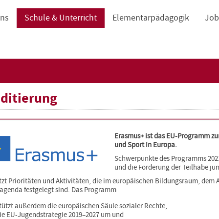
navigation
uns
Schule & Unterricht
Elementarpädagogik
Job
ditierung
Erasmus+ ist das EU-Programm zur
und Sport in Europa.
Schwerpunkte des Programms 2021–2
und die Förderung der Teilhabe j
tzt Prioritäten und Aktivitäten, die im europäischen Bildungsraum, dem 
genda festgelegt sind. Das Programm
tützt außerdem die europäischen Säule sozialer Rechte,
die EU-Jugendstrategie 2019–2027 um und