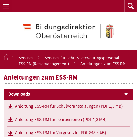
Navigation
Zum
Navigation
Zum
aufklappen
Such
Inhalt
springen
S
Services
Services für Lehr- & Verwaltungspersonal
t
ESS-RM (Reisemanagement)
Anleitungen zum ESS-RM
a
r
Anleitungen zum ESS-RM
t
s
e
Downloads
i
t
Anleitung ESS-RM für Schulveranstaltungen (PDF 1,3 MB)
e
Anleitung ESS-RM für Lehrpersonen (PDF 1,3 MB)
Anleitung ESS-RM für Vorgesetzte (PDF 848,4 kB)