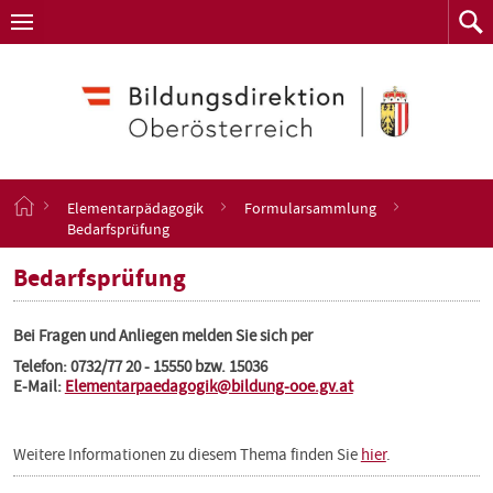
Navigation
Zum
Navigation
Zum
aufklappen
Such
Inhalt
springen
S
Elementarpädagogik
Formularsammlung
t
Bedarfsprüfung
a
r
Bedarfsprüfung
t
s
e
Bei Fragen und Anliegen melden Sie sich per
i
Telefon: 0732/77 20 - 15550 bzw. 15036
t
E-Mail:
Elementarpaedagogik@bildung-ooe.gv.at
e
Weitere Informationen zu diesem Thema finden Sie
hier
.