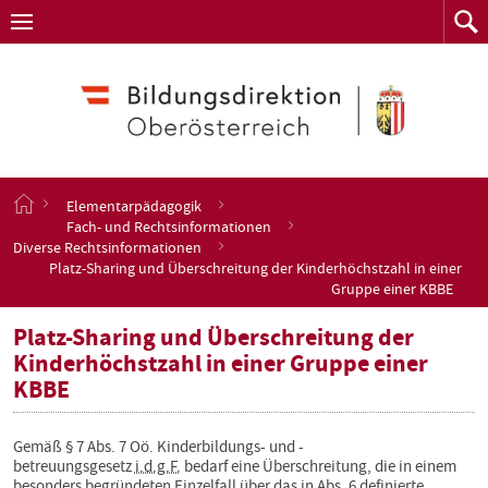
Navigation
Zum
Navigation
Zum
aufklappen
Such
Inhalt
springen
S
Elementarpädagogik
t
Fach- und Rechtsinformationen
a
Diverse Rechtsinformationen
r
Platz-Sharing und Überschreitung der Kinderhöchstzahl in einer
t
Gruppe einer KBBE
s
e
Platz-Sharing und Überschreitung der
i
Kinderhöchstzahl in einer Gruppe einer
t
KBBE
e
Gemäß § 7 Abs. 7 Oö. Kinderbildungs- und -
betreuungsgesetz
i.d.g.F.
bedarf eine Überschreitung, die in einem
besonders begründeten Einzelfall über das in Abs. 6 definierte