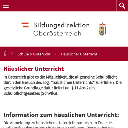
Navigation
Zum
Navigation
Zum
aufklappen
Such
Inhalt
springen
S
Schule & Unterricht
Häuslicher Unterricht
t
a
Häuslicher Unterricht
r
t
In Österreich gibt es die Möglichkeit, die allgemeine Schulpflicht
s
durch den Besuch des sog. "häuslichen Unterrichts" zu erfüllen. Die
e
gesetzliche Grundlage dafür liefert ua. § 11 Abs 2 des
i
Schulpflichtgesetzes (SchPflG).
t
e
Information zum häuslichen Unterricht:
Die Abmeldung zu häuslichem Unterricht hat bis zum Ende des